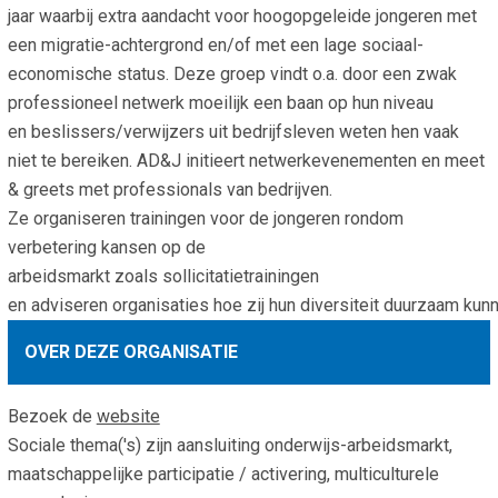
jaar waarbij extra aandacht voor hoogopgeleide jongeren met
Smo
Contact
een migratie-achtergrond en/of met een lage sociaal-
Cad
economische status. Deze groep vindt o.a. door een zwak
Vac
Aanvraag/aanbod
Mat
professioneel netwerk moeilijk een baan op hun niveau
In 
Aanmelden nieuwsb
en beslissers/verwijzers uit bedrijfsleven weten hen vaak
Vri
niet te bereiken. AD&J initieert netwerkevenementen en meet
Jaa
Agenda 2026
& greets met professionals van bedrijven.
Ze organiseren trainingen voor de jongeren rondom
Jaa
verbetering kansen op de
arbeidsmarkt zoals sollicitatietrainingen
en adviseren organisaties hoe zij hun diversiteit duurzaam ku
OVER DEZE ORGANISATIE
Bezoek de
website
Sociale thema('s) zijn aansluiting onderwijs-arbeidsmarkt,
maatschappelijke participatie / activering, multiculturele