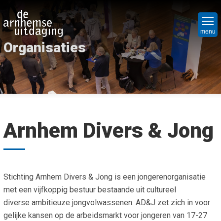
Overslaan
Hoo
en
Ni
naar
menu
Organisaties
de
Nie
Vr
inhoud
Nie
Ope
Bed
gaan
Ope
Hoe
Maa
org
Mat
Par
Arnhem Divers & Jong
Maa
Wa
Het
we
Wel
do
Win
Cri
Mat
Ov
Stichting Arnhem Divers & Jong is een jongerenorganisatie
Soc
on
met een vijfkoppig bestuur bestaande uit cultureel
Pro
Spu
diverse ambitieuze jongvolwassenen. AD&J zet zich in voor
Wie
Co
gelijke kansen op de arbeidsmarkt voor jongeren van 17-27
Lap