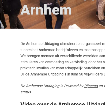
Arnhem
De Arnhemse Uitdaging stimuleert en organiseert 
tussen het Arnhemse bedrijfsleven en maatschappel
We brengen mensen uit verschillende werelden same
stimuleren van ontmoeting en verbinding, door het 
praktisch invullen van maatschappelijk betrokken 
Bij de Arnhemse Uitdaging zijn
ruim 50 vrijwilligers
u
De Arnhemse Uitdaging is Powered by
Rijnstad
en w
status.
Video over de Arnhemse Uitdag