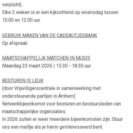
verplicht).
Smo
Contact
Elke 2 weken is er een kijkochtend op woensdag tussen
Cad
10.00 en 12.00 uur.
Vac
Aanvraag/aanbod
Mat
In 
Aanmelden nieuwsb
GEBRUIK MAKEN VAN DE CADEAUTJESBANK
Vri
Op afspraak.
Jaa
Agenda 2026
MAATSCHAPPELIJK MATCHEN IN MUSIS
Jaa
Maandag 23 maart 2026 | 15.30 - 18.30 uur.
BESTUREN IS LEUK
(door Vrijwilligerscentrale in samenwerking met
ondersteunende partijen in Arnhem)
Netwerkbijeenkomst voor besturen en bestuursleden van
maatschappelijke organisaties.
In 2026 zullen er weer meerdere bijeenkomsten zijn. Stuur
ons een mailtje als je hierin geïnteresseerd bent.