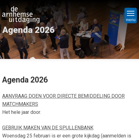
Overslaan
Hoo
en
Ni
naar
menu
Agenda 2026
de
Nie
Vr
inhoud
Nie
Ope
Bed
gaan
Ope
Hoe
Maa
org
Mat
Par
Agenda 2026
Maa
Wa
Het
we
Wel
do
AANVRAAG DOEN VOOR DIRECTE BEMIDDELING DOOR
Win
MATCHMAKERS
Cri
Mat
Ov
Het hele jaar door.
Soc
on
Pro
Spu
GEBRUIK MAKEN VAN DE SPULLENBANK
Wie
Co
Woensdag 25 februari is er een grote kijkdag (aanmelden is
Lap