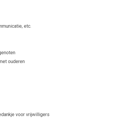
mmunicatie, etc.
tgenoten
 met ouderen
dankje voor vrijwilligers