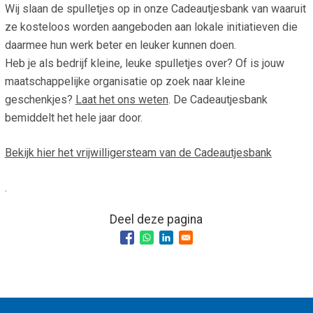
Wij slaan de spulletjes op in onze Cadeautjesbank van waaruit
Smo
Contact
ze kosteloos worden aangeboden aan lokale initiatieven die
Cad
daarmee hun werk beter en leuker kunnen doen.
Vac
Aanvraag/aanbod
Mat
Heb je als bedrijf kleine, leuke spulletjes over? Of is jouw
In 
Aanmelden nieuwsb
maatschappelijke organisatie op zoek naar kleine
Vri
geschenkjes?
Laat het ons weten
. De Cadeautjesbank
Jaa
Agenda 2026
bemiddelt het hele jaar door.
Jaa
Bekijk hier het vrijwilligersteam van de Cadeautjesbank
.
Deel deze pagina