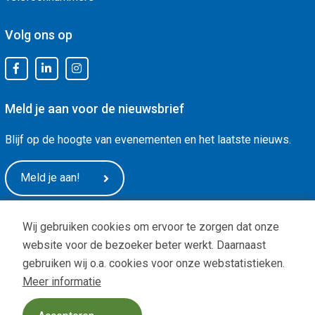
Volg ons op
Meld je aan voor de nieuwsbrief
Blijf op de hoogte van evenementen en het laatste nieuws.
Meld je aan!
Wij gebruiken cookies om ervoor te zorgen dat onze
website voor de bezoeker beter werkt. Daarnaast
gebruiken wij o.a. cookies voor onze webstatistieken.
Meer informatie
Privacy
|
ANBI status
| Copyright © -
De Arnhemse Uitdaging
Design:
BOOOM Digital