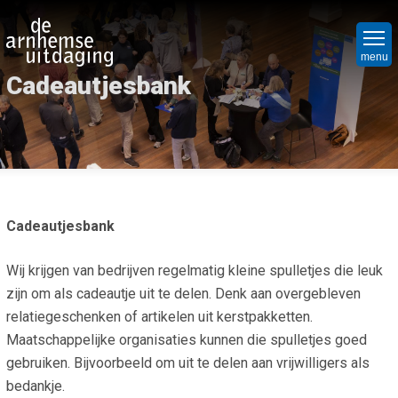
Overslaan
Hoo
en
Ni
naar
menu
Cadeautjesbank
de
Nie
Vr
inhoud
Nie
Ope
Bed
gaan
Ope
Hoe
Maa
org
Mat
Par
Cadeautjesbank
Maa
Wa
Het
we
Wel
Wij krijgen van bedrijven regelmatig kleine spulletjes die leuk
do
Win
zijn om als cadeautje uit te delen. Denk aan overgebleven
Cri
Mat
Ov
relatiegeschenken of artikelen uit kerstpakketten.
Soc
on
Maatschappelijke organisaties kunnen die spulletjes goed
Pro
Spu
gebruiken. Bijvoorbeeld om uit te delen aan vrijwilligers als
Wie
Co
bedankje.
Lap