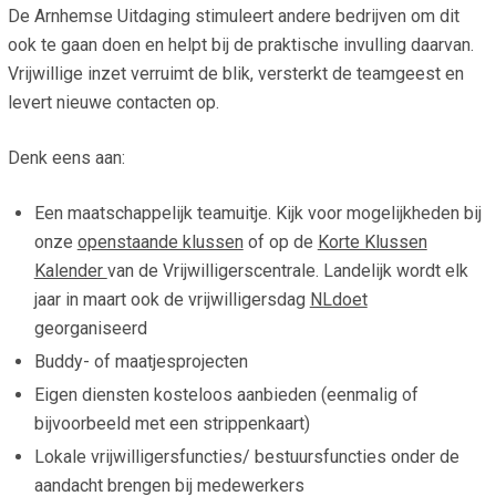
De Arnhemse Uitdaging stimuleert andere bedrijven om dit
Smo
Contact
ook te gaan doen en helpt bij de praktische invulling daarvan.
Cad
Vrijwillige inzet verruimt de blik, versterkt de teamgeest en
Vac
Aanvraag/aanbod
Mat
levert nieuwe contacten op.
In 
Aanmelden nieuwsb
Vri
Denk eens aan:
Jaa
Agenda 2026
Een maatschappelijk teamuitje. Kijk voor mogelijkheden bij
Jaa
onze
openstaande klussen
of op de
Korte Klussen
Kalender
van de Vrijwilligerscentrale. Landelijk wordt elk
jaar in maart ook de vrijwilligersdag
NLdoet
georganiseerd
Buddy- of maatjesprojecten
Eigen diensten kosteloos aanbieden (eenmalig of
bijvoorbeeld met een strippenkaart)
Lokale vrijwilligersfuncties/ bestuursfuncties onder de
aandacht brengen bij medewerkers