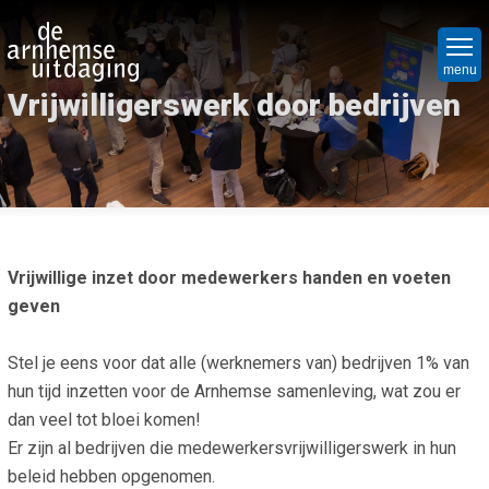
Overslaan
Hoo
en
Ni
naar
menu
Vrijwilligerswerk door bedrijven
de
Nie
Vr
inhoud
Nie
Ope
Bed
gaan
Ope
Hoe
Maa
org
Mat
Par
Vrijwillige inzet door medewerkers handen en voeten
Maa
Wa
Het
geven
we
Wel
do
Win
Stel je eens voor dat alle (werknemers van) bedrijven 1% van
Cri
Mat
Ov
hun tijd inzetten voor de Arnhemse samenleving, wat zou er
Soc
on
dan veel tot bloei komen!
Pro
Spu
Er zijn al bedrijven die medewerkersvrijwilligerswerk in hun
Wie
Co
beleid hebben opgenomen.
Lap