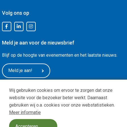
Volg ons op
Meld je aan voor de nieuwsbrief
Blijf op de hoogte van evenementen en het laatste nieuws.
Meld je aan!
Wij gebruiken cookies om ervoor te zorgen dat onze
website voor de bezoeker beter werkt. Daarnaast
gebruiken wij o.a. cookies voor onze webstatistieken.
Meer informatie
Privacy
|
ANBI status
| Copyright © -
De Arnhemse Uitdaging
Design:
BOOOM Digital
Accepteren