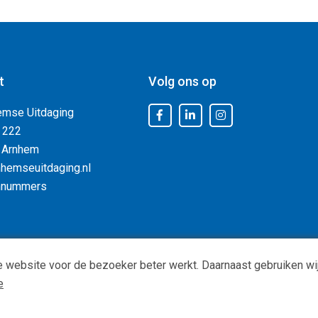
t
Volg ons op
emse Uitdaging
 222
 Arnhem
hemseuitdaging.nl
nnummers
 website voor de bezoeker beter werkt. Daarnaast gebruiken wij
Privacy
|
ANBI status
| Copyright © -
De Arnhemse Uitdaging
e