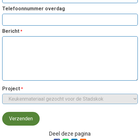
Smo
Contact
Telefoonnummer overdag
Cad
Vac
Aanvraag/aanbod
Mat
Bericht
In 
Aanmelden nieuwsb
Vri
Jaa
Agenda 2026
Jaa
Project
Deel deze pagina