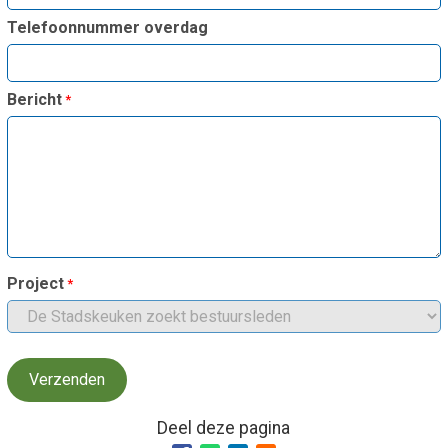
Smo
Contact
Telefoonnummer overdag
Cad
Vac
Aanvraag/aanbod
Mat
Bericht
In 
Aanmelden nieuwsb
Vri
Jaa
Agenda 2026
Jaa
Project
Deel deze pagina