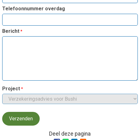
Smo
Contact
Telefoonnummer overdag
Cad
Vac
Aanvraag/aanbod
Mat
Bericht
In 
Aanmelden nieuwsb
Vri
Jaa
Agenda 2026
Jaa
Project
Deel deze pagina