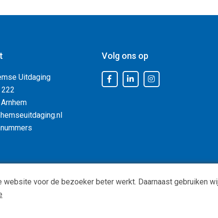
t
Volg ons op
emse Uitdaging
 222
 Arnhem
hemseuitdaging.nl
nnummers
 website voor de bezoeker beter werkt. Daarnaast gebruiken wij
Privacy
|
ANBI status
| Copyright © -
De Arnhemse Uitdaging
e