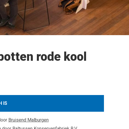
potten rode kool
 IS
door
Bruisend Malburgen
n door
Baltussen Konservenfabriek B.V.