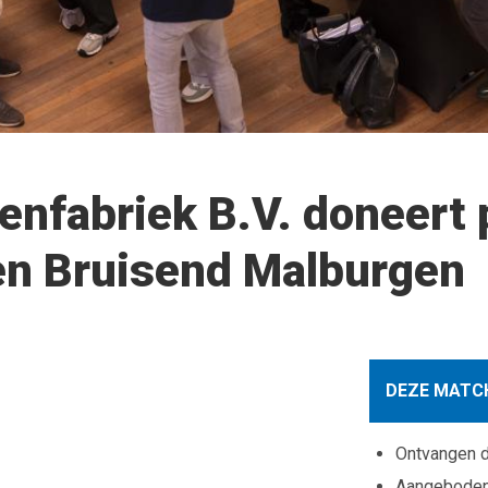
nfabriek B.V. doneert 
en Bruisend Malburgen
DEZE MATCH
Ontvangen 
Aangebode