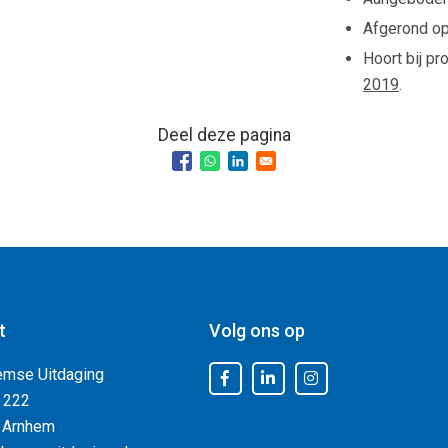
Afgerond o
Hoort bij pr
2019
.
Deel deze pagina
t
Volg ons op
emse Uitdaging
 222
 Arnhem