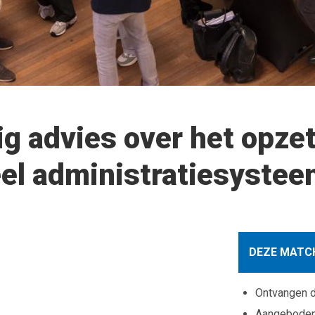
ig advies over het opze
eel administratiesyste
DEZE MATCH
Ontvangen 
Aangebode