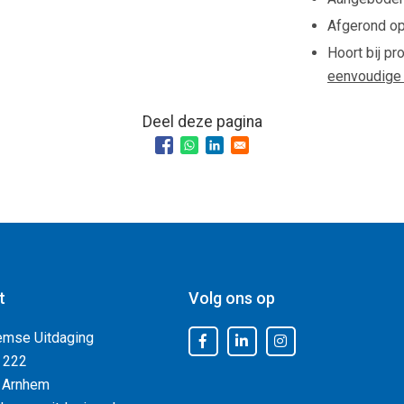
Afgerond o
Hoort bij pr
eenvoudige 
Deel deze pagina
t
Volg ons op
emse Uitdaging
 222
 Arnhem