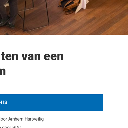
tten van een
em
 IS
door
Arnhem Hartveilig
n door
BDO