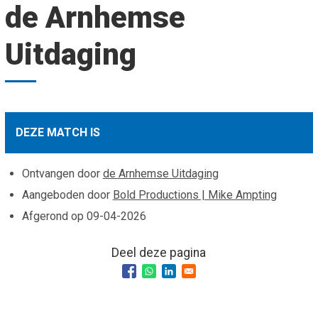
de Arnhemse
Smo
Contact
Cad
Uitdaging
Vac
Aanvraag/aanbod
Mat
In 
Aanmelden nieuwsb
Vri
Jaa
Agenda 2026
DEZE MATCH IS
Jaa
Ontvangen door
de Arnhemse Uitdaging
Aangeboden door
Bold Productions | Mike Ampting
Afgerond op
09-04-2026
Deel deze pagina