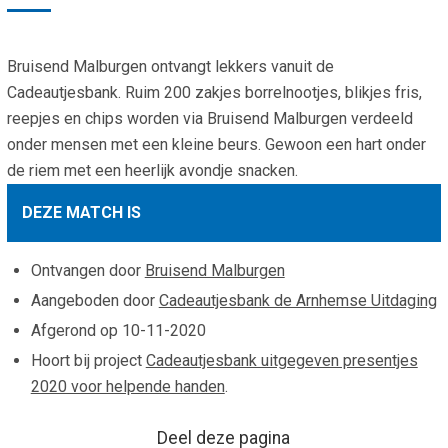
Smo
Contact
Cad
Bruisend Malburgen ontvangt lekkers vanuit de
Vac
Aanvraag/aanbod
Mat
Cadeautjesbank. Ruim 200 zakjes borrelnootjes, blikjes fris,
In 
Aanmelden nieuwsb
reepjes en chips worden via Bruisend Malburgen verdeeld
Vri
onder mensen met een kleine beurs. Gewoon een hart onder
Jaa
Agenda 2026
de riem met een heerlijk avondje snacken.
Jaa
DEZE MATCH IS
Ontvangen door
Bruisend Malburgen
Aangeboden door
Cadeautjesbank de Arnhemse Uitdaging
Afgerond op
10-11-2020
Hoort bij project
Cadeautjesbank uitgegeven presentjes
2020 voor helpende handen
.
Deel deze pagina