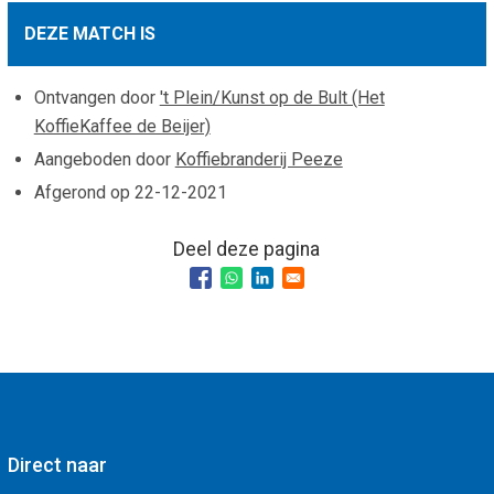
Smo
Contact
DEZE MATCH IS
Cad
Vac
Aanvraag/aanbod
Mat
Ontvangen door
't Plein/Kunst op de Bult (Het
In 
KoffieKaffee de Beijer)
Aanmelden nieuwsb
Vri
Aangeboden door
Koffiebranderij Peeze
Jaa
Agenda 2026
Afgerond op
22-12-2021
Jaa
Deel deze pagina
Direct naar