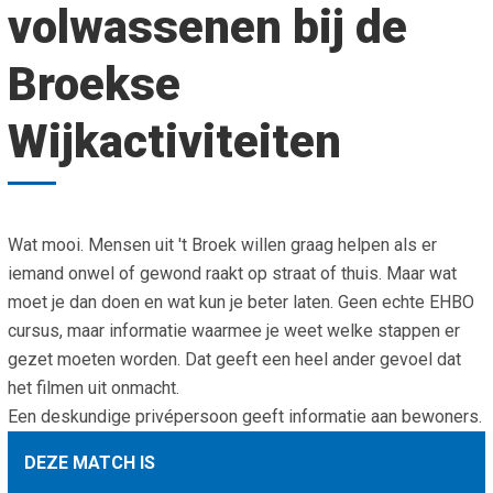
volwassenen bij de
Smo
Contact
Cad
Broekse
Vac
Aanvraag/aanbod
Mat
Wijkactiviteiten
In 
Aanmelden nieuwsb
Vri
Jaa
Agenda 2026
Jaa
Wat mooi. Mensen uit 't Broek willen graag helpen als er
iemand onwel of gewond raakt op straat of thuis. Maar wat
moet je dan doen en wat kun je beter laten. Geen echte EHBO
cursus, maar informatie waarmee je weet welke stappen er
gezet moeten worden. Dat geeft een heel ander gevoel dat
het filmen uit onmacht.
Een deskundige privépersoon geeft informatie aan bewoners.
DEZE MATCH IS