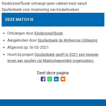
Kinderzwerfboek ontvangt open-vakken-kast vanuit
Smo
Contact
Spullenbank voor inzameling van kinderboeken.
Cad
Vac
Aanvraag/aanbod
DEZE MATCH IS
Mat
In 
Aanmelden nieuwsb
Vri
Ontvangen door
Kinderzwerfboek
Jaa
Agenda 2026
Aangeboden door
Spullenbank de Arnhemse Uitdaging
Afgerond op
16-03-2021
Jaa
Hoort bij project
Spullenbank geeft in 2021 een tweede
leven aan spullen via Maatschappelijke organisaties
.
Deel deze pagina