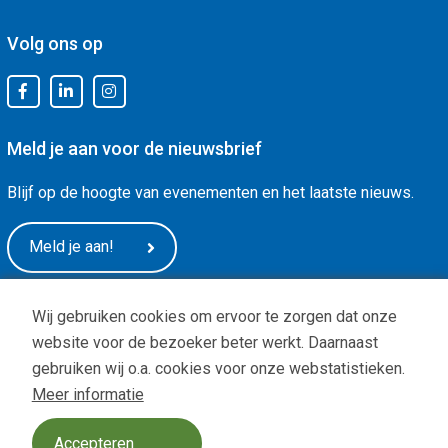
Volg ons op
Meld je aan voor de nieuwsbrief
Blijf op de hoogte van evenementen en het laatste nieuws.
Meld je aan!
Wij gebruiken cookies om ervoor te zorgen dat onze
website voor de bezoeker beter werkt. Daarnaast
gebruiken wij o.a. cookies voor onze webstatistieken.
Meer informatie
Privacy
|
ANBI status
| Copyright © -
De Arnhemse Uitdaging
Design:
BOOOM Digital
Accepteren