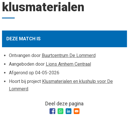
klusmaterialen
Smo
Contact
Cad
Vac
Aanvraag/aanbod
Mat
In 
Aanmelden nieuwsb
Vri
DEZE MATCH IS
Jaa
Agenda 2026
Ontvangen door
Buurtcentrum De Lommerd
Jaa
Aangeboden door
Lions Arnhem Centraal
Afgerond op
04-05-2026
Hoort bij project
Klusmaterialen en klushulp voor De
Lommerd
.
Deel deze pagina