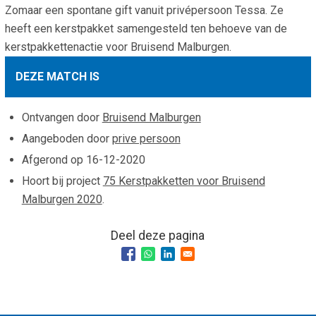
Zomaar een spontane gift vanuit privépersoon Tessa. Ze
Smo
Contact
heeft een kerstpakket samengesteld ten behoeve van de
Cad
kerstpakkettenactie voor Bruisend Malburgen.
Vac
Aanvraag/aanbod
Mat
DEZE MATCH IS
In 
Aanmelden nieuwsb
Vri
Jaa
Agenda 2026
Ontvangen door
Bruisend Malburgen
Aangeboden door
prive persoon
Jaa
Afgerond op
16-12-2020
Hoort bij project
75 Kerstpakketten voor Bruisend
Malburgen 2020
.
Deel deze pagina