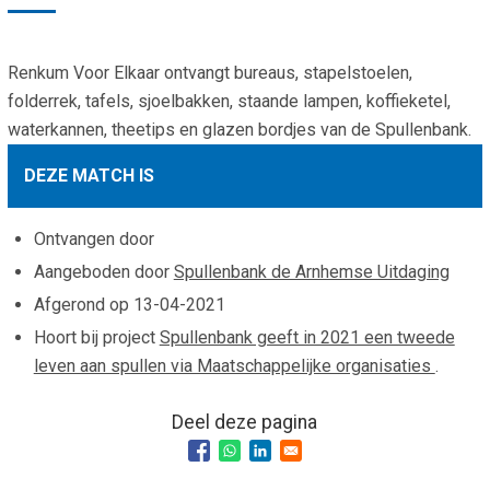
Smo
Contact
Cad
Renkum Voor Elkaar ontvangt bureaus, stapelstoelen,
Vac
Aanvraag/aanbod
Mat
folderrek, tafels, sjoelbakken, staande lampen, koffieketel,
In 
Aanmelden nieuwsb
waterkannen, theetips en glazen bordjes van de Spullenbank.
Vri
Jaa
Agenda 2026
DEZE MATCH IS
Jaa
Ontvangen door
Aangeboden door
Spullenbank de Arnhemse Uitdaging
Afgerond op
13-04-2021
Hoort bij project
Spullenbank geeft in 2021 een tweede
leven aan spullen via Maatschappelijke organisaties
.
Deel deze pagina