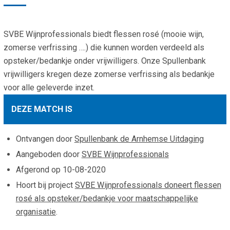
Smo
Contact
Cad
SVBE Wijnprofessionals biedt flessen rosé (mooie wijn,
Vac
Aanvraag/aanbod
Mat
zomerse verfrissing ….) die kunnen worden verdeeld als
In 
Aanmelden nieuwsb
opsteker/bedankje onder vrijwilligers. Onze Spullenbank
Vri
vrijwilligers kregen deze zomerse verfrissing als bedankje
Jaa
Agenda 2026
voor alle geleverde inzet.
Jaa
DEZE MATCH IS
Ontvangen door
Spullenbank de Arnhemse Uitdaging
Aangeboden door
SVBE Wijnprofessionals
Afgerond op
10-08-2020
Hoort bij project
SVBE Wijnprofessionals doneert flessen
rosé als opsteker/bedankje voor maatschappelijke
organisatie
.