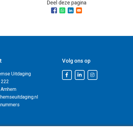
Deel deze pagina
t
Volg ons op
emse Uitdaging
 222
 Arnhem
hemseuitdaging.nl
nnummers