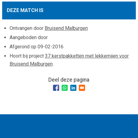
Smo
Contact
DEZE MATCH IS
Cad
Vac
Aanvraag/aanbod
Mat
Ontvangen door
Bruisend Malburgen
In 
Aanmelden nieuwsb
Aangeboden door
Vri
Afgerond op
09-02-2016
Jaa
Agenda 2026
Hoort bij project
37 kerstpakketten met lekkernijen voor
Jaa
Bruisend Malburgen
.
Deel deze pagina