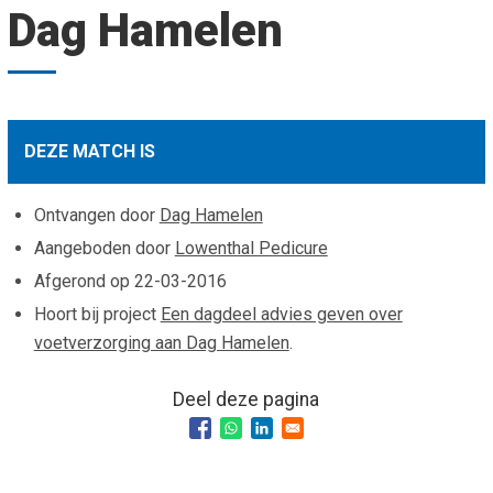
Dag Hamelen
Smo
Contact
Cad
Vac
Aanvraag/aanbod
Mat
In 
Aanmelden nieuwsb
Vri
DEZE MATCH IS
Jaa
Agenda 2026
Ontvangen door
Dag Hamelen
Jaa
Aangeboden door
Lowenthal Pedicure
Afgerond op
22-03-2016
Hoort bij project
Een dagdeel advies geven over
voetverzorging aan Dag Hamelen
.
Deel deze pagina