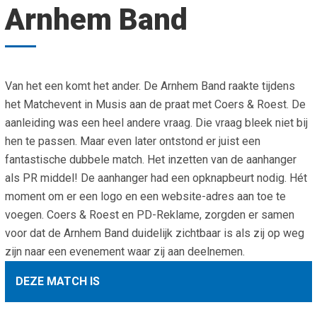
Arnhem Band
Smo
Contact
Cad
Vac
Aanvraag/aanbod
Mat
In 
Aanmelden nieuwsb
Van het een komt het ander. De Arnhem Band raakte tijdens
Vri
het Matchevent in Musis aan de praat met Coers & Roest. De
Jaa
Agenda 2026
aanleiding was een heel andere vraag. Die vraag bleek niet bij
hen te passen. Maar even later ontstond er juist een
Jaa
fantastische dubbele match. Het inzetten van de aanhanger
als PR middel! De aanhanger had een opknapbeurt nodig. Hét
moment om er een logo en een website-adres aan toe te
voegen. Coers & Roest en PD-Reklame, zorgden er samen
voor dat de Arnhem Band duidelijk zichtbaar is als zij op weg
zijn naar een evenement waar zij aan deelnemen.
DEZE MATCH IS