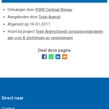
Smo
Contact
Ontvangen door
RIBW Centraal Bureau
Cad
Vac
Aangeboden door
Teijin Aramid
Aanvraag/aanbod
Mat
Afgerond op
19-01-2011
In 
Aanmelden nieuwsb
Hoort bij project
Teijin Aramid biedt computeronderdelen
Vri
aan voor 8 stichtingen en verenigingen
.
Jaa
Agenda 2026
Jaa
Deel deze pagina
Direct naar
Contact