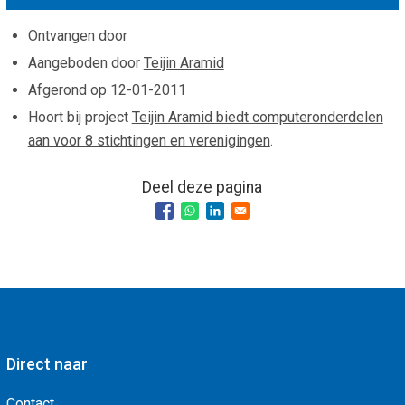
Smo
Contact
Ontvangen door
Cad
Vac
Aangeboden door
Teijin Aramid
Aanvraag/aanbod
Mat
Afgerond op
12-01-2011
In 
Aanmelden nieuwsb
Hoort bij project
Teijin Aramid biedt computeronderdelen
Vri
aan voor 8 stichtingen en verenigingen
.
Jaa
Agenda 2026
Jaa
Deel deze pagina
Direct naar
Contact