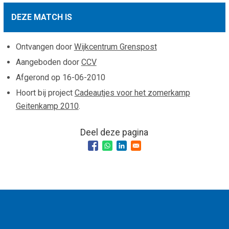
Smo
Contact
DEZE MATCH IS
Cad
Vac
Aanvraag/aanbod
Mat
Ontvangen door
Wijkcentrum Grenspost
In 
Aanmelden nieuwsb
Aangeboden door
CCV
Vri
Afgerond op
16-06-2010
Jaa
Agenda 2026
Hoort bij project
Cadeautjes voor het zomerkamp
Jaa
Geitenkamp 2010
.
Deel deze pagina