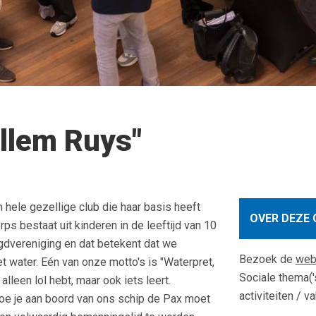
llem Ruys"
 hele gezellige club die haar basis heeft
OVER DEZE 
s bestaat uit kinderen in de leeftijd van 10
ugdvereniging en dat betekent dat we
Bezoek de
web
et water. Eén van onze motto's is "Waterpret,
Sociale thema('
alleen lol hebt, maar ook iets leert.
activiteiten / 
hoe je aan boord van ons schip de Pax moet