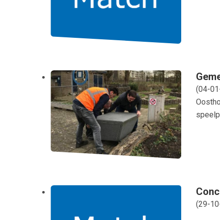
Geme
(
04-01
Oosthof
speelp
Conce
(
29-10