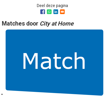
Deel deze pagina
Smo
Contact
Cad
Vac
Aanvraag/aanbod
Mat
Matches door
City at Home
In 
Aanmelden nieuwsb
Vri
Jaa
Agenda 2026
Jaa