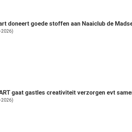
rt doneert goede stoffen aan Naaiclub de Mads
-2026
)
RT gaat gastles creativiteit verzorgen evt sam
-2026
)