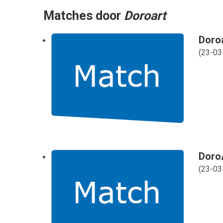
Matches door
Doroart
Doroa
(
23-03
DoroA
(
23-03