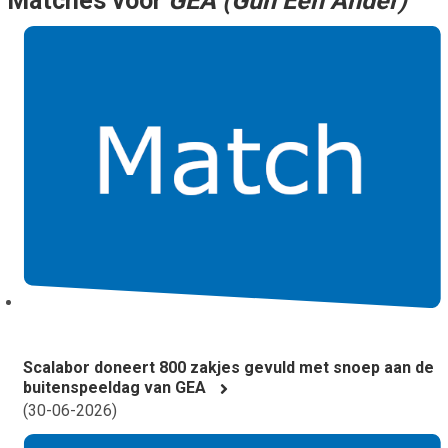
Matches voor
GEA (Gun Een Ander)
Smo
Contact
Cad
Vac
Aanvraag/aanbod
Mat
In 
Aanmelden nieuwsb
Vri
Jaa
Agenda 2026
Jaa
Scalabor doneert 800 zakjes gevuld met snoep aan de
buitenspeeldag van GEA
(
30-06-2026
)