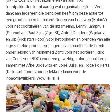
(
09-12-2024
) Bij het inzamelen van ruim 150
feestpakketten komt aardig wat organisatie kijken. Veel
dank aan iedereen die geholpen heeft om deze actie tot
een groot succes te maken! Dorien van Leeuwen (KplusV)
voor het coördineren van de inzameling, Lenny Kamphuis
(Servontyn), Paul Zijm (Zijm BI), Astrid Donders (Wijnlady)
en Jip (Kickstart Food) voor het ophalen en brengen van alle
ingezamelde producten, jongeren van buurthuis de Fresh
onder leiding van Mohamed Zahti voor het sorteren, Rick
van Genderen (BDO) voor een geweldige ploeg inpakkers,
samen met Afke Bodewits en José Buijs, en Tidde Folkerts
(Kickstart Food) voor de lekkere lunch voor de
inpakvrijwilligers. Wow!!!!!!!!!!!