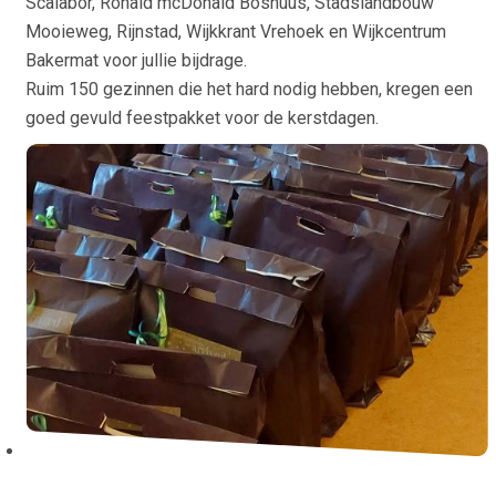
Scalabor, Ronald mcDonald Boshuus, Stadslandbouw
Mooieweg, Rijnstad, Wijkkrant Vrehoek en Wijkcentrum
Bakermat voor jullie bijdrage.
Ruim 150 gezinnen die het hard nodig hebben, kregen een
goed gevuld feestpakket voor de kerstdagen.