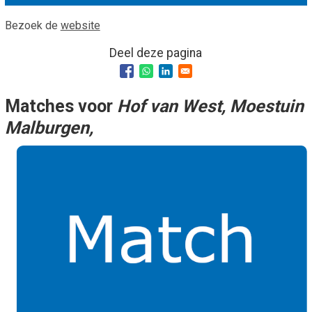
Smo
Contact
Bezoek de
website
Cad
Vac
Aanvraag/aanbod
Deel deze pagina
Mat
In 
Aanmelden nieuwsb
Vri
Matches voor
Hof van West, Moestuin
Jaa
Agenda 2026
Malburgen,
Jaa