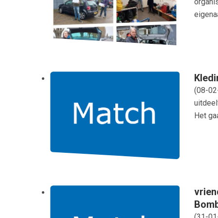
organi
eigenaa
Kledi
(
08-02
uitdeel
Het ga
vrien
Bomb
(
31-01