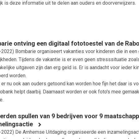
k is deze informatie uit te delen aan ouders en doorverwijzers.
rie ontving een digitaal fototoestel van de Rab
-2022
) Bombarie organiseert vakanties voor kinderen die in een
kheden. Tijdens de vakantie is er even geen stresssituatie zoals
elijke uitgaven zijn dan erg geld is. Er is aandacht voor ieder ki
oerd worden.
s er nu ook aan ouders getoond kan worden hoe fijn het daar is v
obank helpt daarbij. Daarnaast worden er ook foto's mee gemaakt
e.
rden spullen van 9 bedrijven voor 9 maatschappel
elingsactie
-2022
) De Arnhemse Uitdaging organiseerde een inzamelingsacti