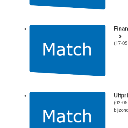
Fina
(
17-05
Uitpr
(
02-05
bijzond