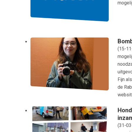
mogelij
Bomba
(
15-11
mogelij
noodzak
uitgev
Fijn al
de Rab
websit
Honde
inzam
(
31-03