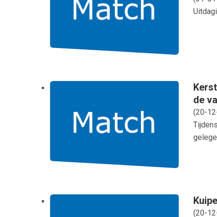
Uitdagi
Kerst
de v
(
20-12
Tijden
gelege
Kuipe
(
20-12