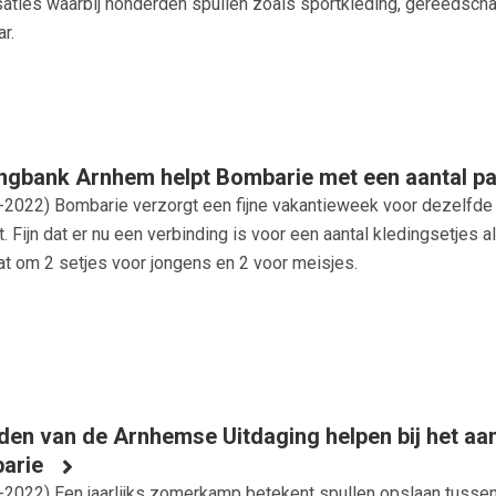
saties waarbij honderden spullen zoals sportkleding, gereedsc
r.
ngbank Arnhem helpt Bombarie met een aantal pa
-2022
) Bombarie verzorgt een fijne vakantieweek voor dezelfde
t. Fijn dat er nu een verbinding is voor een aantal kledingsetje
at om 2 setjes voor jongens en 2 voor meisjes.
den van de Arnhemse Uitdaging helpen bij het aa
arie
-2022
) Een jaarlijks zomerkamp betekent spullen opslaan tussen