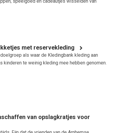
happen, speelgoed en cadeautjes wisselden van
kketjes met reservekleding
 doelgroep als waar de Kledingbank kleding aan
s als kinderen te weinig kleding mee hebben genomen.
nschaffen van opslagkratjes voor
tijds. Fijn dat de vrienden van de Arnhemse