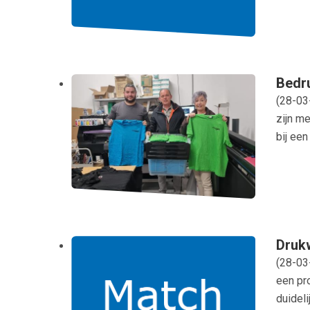
Bedr
(
28-03
zijn m
bij een
Druk
(
28-03
een pr
duideli