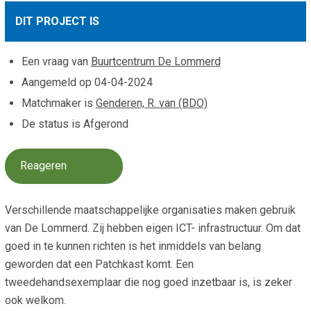
Smo
Contact
DIT PROJECT IS
Cad
Vac
Aanvraag/aanbod
Mat
Een vraag van
Buurtcentrum De Lommerd
In 
Aanmelden nieuwsb
Aangemeld op
04-04-2024
Vri
Matchmaker is
Genderen, R. van (BDO)
Jaa
Agenda 2026
De status is Afgerond
Jaa
Reageren
Verschillende maatschappelijke organisaties maken gebruik
van De Lommerd. Zij hebben eigen ICT- infrastructuur. Om dat
goed in te kunnen richten is het inmiddels van belang
geworden dat een Patchkast komt. Een
tweedehandsexemplaar die nog goed inzetbaar is, is zeker
ook welkom.