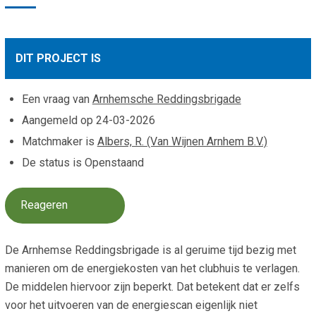
Smo
Contact
Cad
Vac
Aanvraag/aanbod
DIT PROJECT IS
Mat
In 
Aanmelden nieuwsb
Vri
Een vraag van
Arnhemsche Reddingsbrigade
Jaa
Agenda 2026
Aangemeld op
24-03-2026
Matchmaker is
Albers, R. (Van Wijnen Arnhem B.V.)
Jaa
De status is Openstaand
Reageren
De Arnhemse Reddingsbrigade is al geruime tijd bezig met
manieren om de energiekosten van het clubhuis te verlagen.
De middelen hiervoor zijn beperkt. Dat betekent dat er zelfs
voor het uitvoeren van de energiescan eigenlijk niet