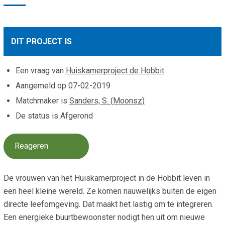
Smo
Contact
Cad
Vac
Aanvraag/aanbod
DIT PROJECT IS
Mat
In 
Aanmelden nieuwsb
Vri
Een vraag van
Huiskamerproject de Hobbit
Jaa
Agenda 2026
Aangemeld op
07-02-2019
Matchmaker is
Sanders, S. (Moonsz)
Jaa
De status is Afgerond
Reageren
De vrouwen van het Huiskamerproject in de Hobbit leven in
een heel kleine wereld. Ze komen nauwelijks buiten de eigen
directe leefomgeving. Dat maakt het lastig om te integreren.
Een energieke buurtbewoonster nodigt hen uit om nieuwe