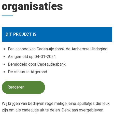
organisaties
Smo
Contact
Cad
Vac
Aanvraag/aanbod
Mat
In 
Aanmelden nieuwsb
Vri
DIT PROJECT IS
Jaa
Agenda 2026
Een aanbod van
Cadeautjesbank de Arnhemse Uitdaging
Jaa
Aangemeld op
04-01-2021
Bemiddeld door Cadeautjesbank
De status is Afgerond
Reageren
Wij krijgen van bedrijven regelmatig kleine spulletjes die leuk
zijn om als cadeautje uit te delen. Denk aan overgebleven