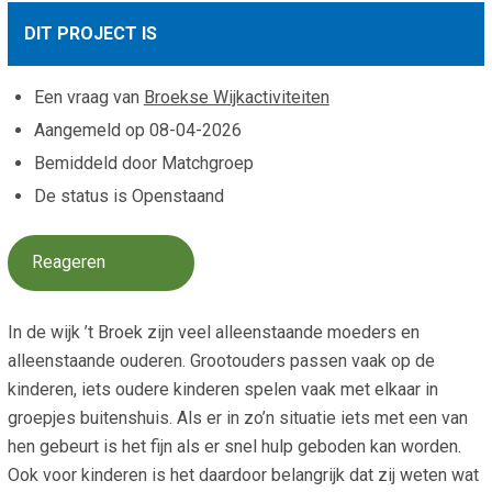
Smo
Contact
DIT PROJECT IS
Cad
Vac
Aanvraag/aanbod
Mat
Een vraag van
Broekse Wijkactiviteiten
In 
Aanmelden nieuwsb
Aangemeld op
08-04-2026
Vri
Bemiddeld door Matchgroep
Jaa
Agenda 2026
De status is Openstaand
Jaa
Reageren
In de wijk ’t Broek zijn veel alleenstaande moeders en
alleenstaande ouderen. Grootouders passen vaak op de
kinderen, iets oudere kinderen spelen vaak met elkaar in
groepjes buitenshuis. Als er in zo’n situatie iets met een van
hen gebeurt is het fijn als er snel hulp geboden kan worden.
Ook voor kinderen is het daardoor belangrijk dat zij weten wat