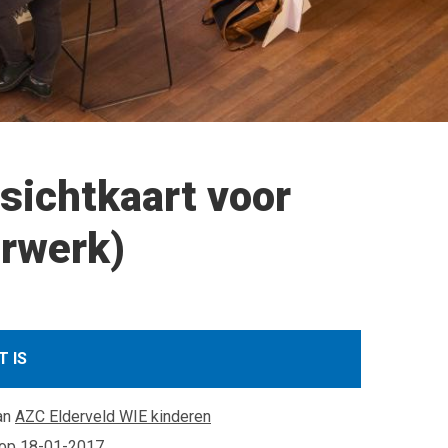
nsichtkaart voor
erwerk)
T IS
an
AZC Elderveld WIE kinderen
 op
18-01-2017