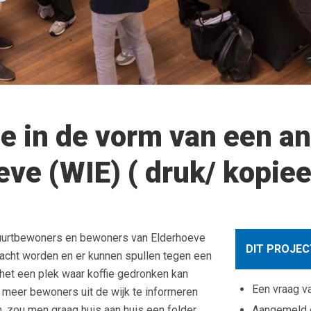
ie in de vorm van een a
ve (WIE) ( druk/ kopie
uurtbewoners en bewoners van Elderhoeve
DIT PROJEC
racht worden en er kunnen spullen tegen een
het een plek waar koffie gedronken kan
Een vraag v
meer bewoners uit de wijk te informeren
, zou men graag huis aan huis een folder
Aangemeld