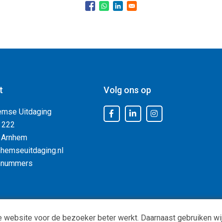
t
Volg ons op
emse Uitdaging
 222
 Arnhem
hemseuitdaging.nl
nnummers
 website voor de bezoeker beter werkt. Daarnaast gebruiken wij
Privacy
|
ANBI status
| Copyright © -
De Arnhemse Uitdaging