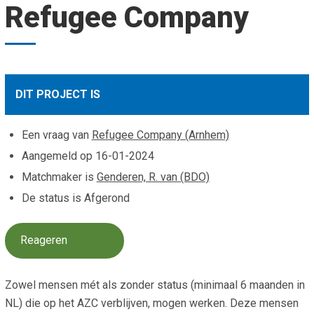
Refugee Company
Smo
Contact
Cad
Vac
Aanvraag/aanbod
Mat
In 
Aanmelden nieuwsb
Vri
DIT PROJECT IS
Jaa
Agenda 2026
Een vraag van
Refugee Company (Arnhem)
Jaa
Aangemeld op
16-01-2024
Matchmaker is
Genderen, R. van (BDO)
De status is Afgerond
Reageren
Zowel mensen mét als zonder status (minimaal 6 maanden in
NL) die op het AZC verblijven, mogen werken. Deze mensen