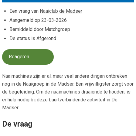
Smo
Contact
Een vraag van
Naaiclub de Madser
Cad
Aangemeld op
23-03-2026
Vac
Aanvraag/aanbod
Mat
Bemiddeld door Matchgroep
In 
Aanmelden nieuwsb
De status is Afgerond
Vri
Jaa
Agenda 2026
Reageren
Jaa
Naaimachines zijn er al, maar veel andere dingen ontbreken
nog in de Naaigroep in de Madser. Een vrijwilligster zorgt voor
de begeleiding. Om de naaimachines draaiende te houden, is
er hulp nodig bij deze buurtverbindende activiteit in De
Madser.
De vraag