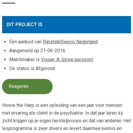
Smo
Contact
Cad
Vac
Aanvraag/aanbod
DIT PROJECT IS
Mat
In 
Aanmelden nieuwsb
Vri
Een aanbod van
Rijnstate
Sweco Nederland
Jaa
Agenda 2026
Aangemeld op
21-06-2016
Matchmaker is
Visser, A. (prive persoon)
Jaa
De status is Afgerond
Reageren
Howie the Harp is een opleiding van een jaar voor mensen
met ervaring als cliënt in de psychiatrie. In dat jaar leren zij
zicht krijgen op je eigen herstelproces en dat van anderen. Het
lesprogramma is zeer divers en levert daarmee kennis en