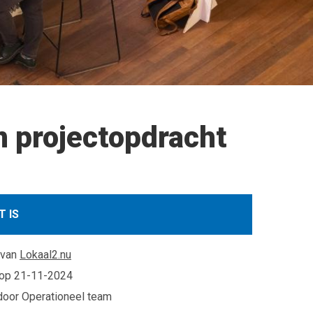
 projectopdracht
T IS
 van
Lokaal2.nu
 op
21-11-2024
oor Operationeel team