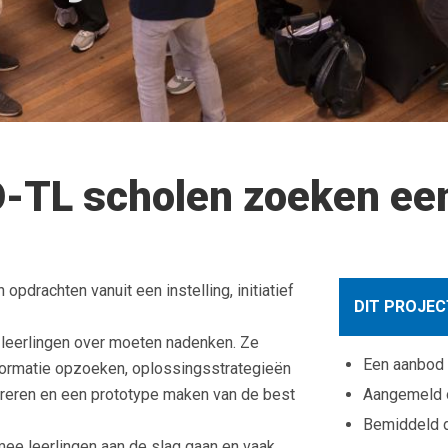
-TL scholen zoeken een
drachten vanuit een instelling, initiatief
DIT PROJEC
 leerlingen over moeten nadenken. Ze
Een aanbod
nformatie opzoeken, oplossingsstrategieën
reren en een prototype maken van de best
Aangemeld
Bemiddeld d
mee leerlingen aan de slag gaan en vaak