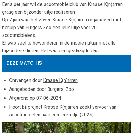
Eens per jaar wil de scootmobielclub van Krasse K(n)arren
Smo
Contact
graag een bijzonder uitje realiseren.
Cad
Op 7 juni was het zover. Krasse K(n)arren organiseert met
Vac
Aanvraag/aanbod
Mat
behulp van Burgers Zoo een leuk uitje voor 20
In 
Aanmelden nieuwsb
scootmobielers.
Vri
Er was veel te bewonderen in de mooie natuur met alle
Jaa
Agenda 2026
bijzondere dieren. Het was een geslaagde dag.
Jaa
DEZE MATCH IS
Ontvangen door
Krasse K(n)arren
Aangeboden door
Burgers' Zoo
Afgerond op
07-06-2024
Hoort bij project
Krasse K(n)arren zoekt vervoer van
scootmobielen naar een leuk uitje (2024)
.