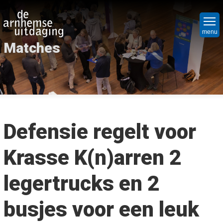
Overslaan
Hoo
en
Ni
naar
menu
Matches
de
Nie
Vr
inhoud
Nie
Ope
Bed
gaan
Ope
Hoe
Maa
org
Mat
Par
Defensie regelt voor
Maa
Wa
Het
we
Krasse K(n)arren 2
Wel
do
Win
Cri
legertrucks en 2
Mat
Ov
Soc
on
Pro
Spu
busjes voor een leuk
Wie
Co
Lap