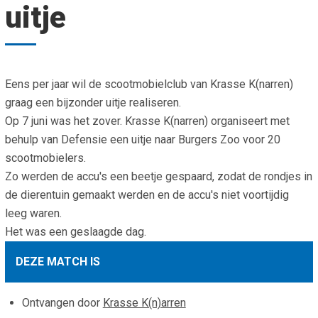
uitje
Smo
Contact
Cad
Vac
Aanvraag/aanbod
Mat
In 
Aanmelden nieuwsb
Eens per jaar wil de scootmobielclub van Krasse K(narren)
Vri
graag een bijzonder uitje realiseren.
Jaa
Agenda 2026
Op 7 juni was het zover. Krasse K(narren) organiseert met
behulp van Defensie een uitje naar Burgers Zoo voor 20
Jaa
scootmobielers.
Zo werden de accu's een beetje gespaard, zodat de rondjes in
de dierentuin gemaakt werden en de accu's niet voortijdig
leeg waren.
Het was een geslaagde dag.
DEZE MATCH IS
Ontvangen door
Krasse K(n)arren