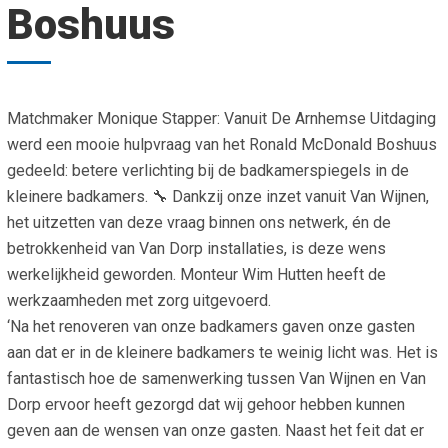
Boshuus
Smo
Contact
Cad
Vac
Aanvraag/aanbod
Mat
In 
Aanmelden nieuwsb
Matchmaker Monique Stapper: Vanuit De Arnhemse Uitdaging
Vri
werd een mooie hulpvraag van het Ronald McDonald Boshuus
Jaa
Agenda 2026
gedeeld: betere verlichting bij de badkamerspiegels in de
kleinere badkamers. 🔧 Dankzij onze inzet vanuit Van Wijnen,
Jaa
het uitzetten van deze vraag binnen ons netwerk, én de
betrokkenheid van Van Dorp installaties, is deze wens
werkelijkheid geworden. Monteur Wim Hutten heeft de
werkzaamheden met zorg uitgevoerd.
‘Na het renoveren van onze badkamers gaven onze gasten
aan dat er in de kleinere badkamers te weinig licht was. Het is
fantastisch hoe de samenwerking tussen Van Wijnen en Van
Dorp ervoor heeft gezorgd dat wij gehoor hebben kunnen
geven aan de wensen van onze gasten. Naast het feit dat er