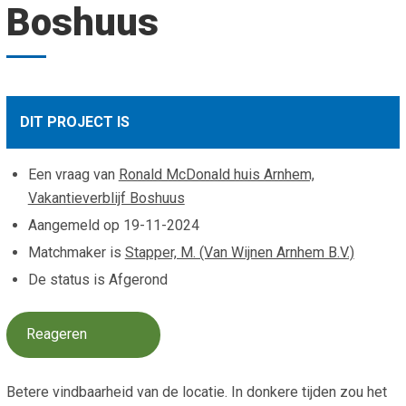
Boshuus
Smo
Contact
Cad
Vac
Aanvraag/aanbod
Mat
In 
Aanmelden nieuwsb
Vri
DIT PROJECT IS
Jaa
Agenda 2026
Een vraag van
Ronald McDonald huis Arnhem,
Jaa
Vakantieverblijf Boshuus
Aangemeld op
19-11-2024
Matchmaker is
Stapper, M. (Van Wijnen Arnhem B.V.)
De status is Afgerond
Reageren
Betere vindbaarheid van de locatie. In donkere tijden zou het